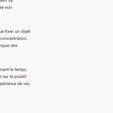
ient sa
ule non
ue fixer un objet
 concentration.
orsque des
enant le temps
sur le positif.
périence de vie,