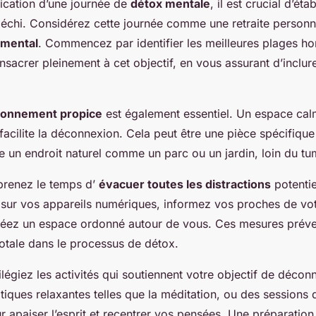
fication d’une journée de
détox mentale
, il est crucial d’étab
léchi. Considérez cette journée comme une retraite personn
 mental
. Commencez par identifier les meilleures plages ho
sacrer pleinement à cet objectif, en vous assurant d’inclu
ronnement propice
est également essentiel. Un espace ca
 facilite la déconnexion. Cela peut être une pièce spécifique
un endroit naturel comme un parc ou un jardin, loin du tum
 prenez le temps d’
évacuer toutes les distractions
potentie
s sur vos appareils numériques, informez vos proches de vot
t créez un espace ordonné autour de vous. Ces mesures préve
otale dans le processus de détox.
ilégiez les activités qui soutiennent votre objectif de décon
tiques relaxantes telles que la méditation, ou des sessions
 apaiser l’esprit et recentrer vos pensées. Une préparation