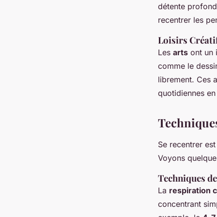
détente profonde
recentrer les pe
Loisirs Créati
Les
arts
ont un i
comme le dessin 
librement. Ces 
quotidiennes en
Techniques
Se recentrer est
Voyons quelques
Techniques de
La
respiration 
concentrant simp