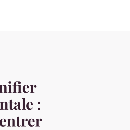
nifier
tale :
entrer