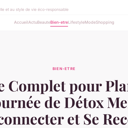
lle et au style de vie éco-responsable
Accueil
Actu
Beaute
Bien-etre
Lifestyle
Mode
Shopping
BIEN-ETRE
 Complet pour Pla
ournée de Détox Men
connecter et Se Rec