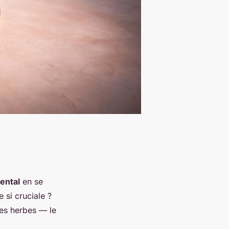
ental
en se
 si cruciale ?
ses herbes — le