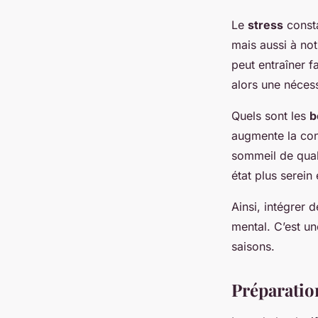
Le
stress
consta
mais aussi à no
peut entraîner f
alors une nécess
Quels sont les
b
augmente la con
sommeil de quali
état plus serein 
Ainsi, intégrer
mental. C’est une
saisons.
Préparatio