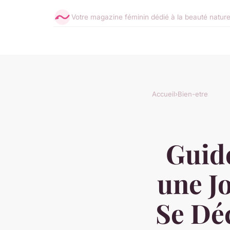
Votre magazine féminin dédié à la beauté nature
Accueil
›
Bien-etre
Guide
une J
Se Dé