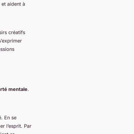
et aident à
sirs créatifs
s’exprimer
essions
arté mentale
.
é. En se
r l’esprit. Par