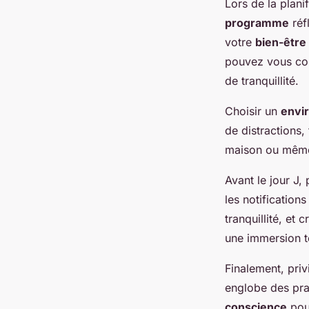
Lors de la plani
programme
réf
votre
bien-être
pouvez vous con
de tranquillité.
Choisir un
envi
de distractions,
maison ou même 
Avant le jour J,
les notification
tranquillité, e
une immersion t
Finalement, priv
englobe des pra
conscience
pour