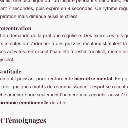
-8
est une technique où l’on inspire pendant 4 secondes, ret
dant 7 secondes, puis expire en 8 secondes. Ce rythme rég
piration mais diminue aussi le stress.
concentration
ntion demande de la pratique régulière. Des exercices tels q
rs minutes ou s’adonner à des puzzles mentaux stimulent la
es activités renforcent l’habileté à rester focalisé, même l
gissent.
Gratitude
 un outil puissant pour renforcer le
bien-être mental
. En pr
oter quelques motifs de reconnaissance, l’esprit se recentre 
he améliore non seulement l’humeur mais enrichit aussi l’ex
armonie émotionnelle
durable.
et Témoignages