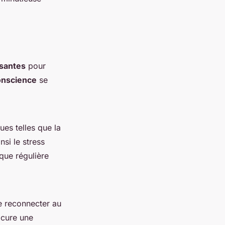
ssantes
pour
onscience
se
ues telles que la
nsi le stress
que régulière
Se reconnecter au
ocure une