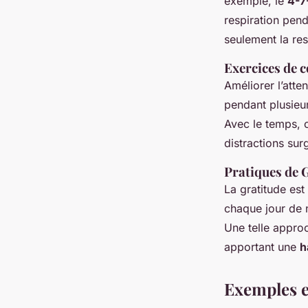
exemple, le
4-7
respiration pen
seulement la res
Exercices de 
Améliorer l’atte
pendant plusieu
Avec le temps, c
distractions sur
Pratiques de 
La gratitude est
chaque jour de n
Une telle approc
apportant une
h
Exemples 