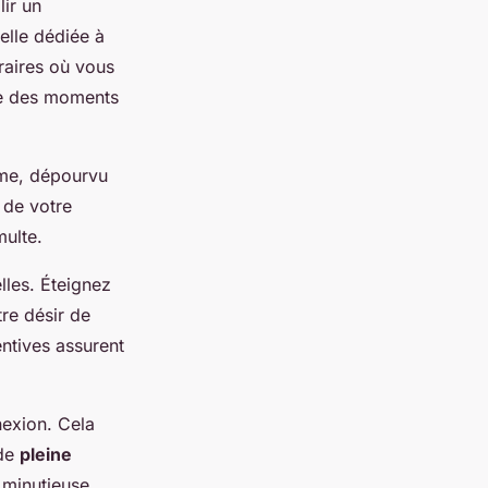
lir un
elle dédiée à
raires où vous
re des moments
lme, dépourvu
 de votre
ulte.
lles. Éteignez
re désir de
ntives assurent
nexion. Cela
 de
pleine
 minutieuse