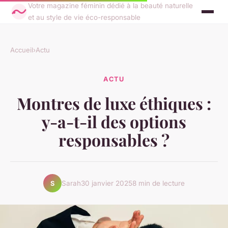
Votre magazine féminin dédié à la beauté naturelle
et au style de vie éco-responsable
Accueil
›
Actu
ACTU
Montres de luxe éthiques :
y-a-t-il des options
responsables ?
Sarah
30 janvier 2025
8 min de lecture
S