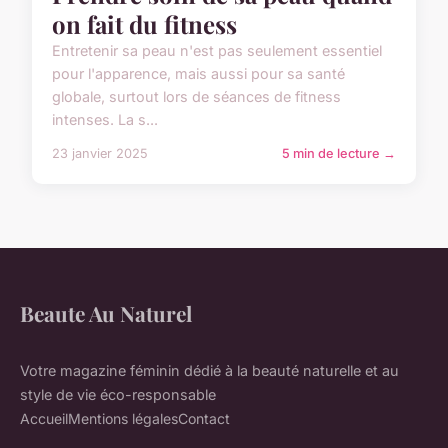
on fait du fitness
Entretenir sa peau n'est pas seulement essentiel
pour l'apparence, mais aussi pour sa santé
globale, surtout lors de séances de fitness
intenses. La s...
23 janvier 2025
5 min de lecture →
Beaute Au Naturel
Votre magazine féminin dédié à la beauté naturelle et au
style de vie éco-responsable
Accueil
Mentions légales
Contact