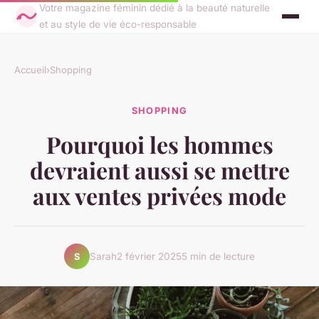
Votre magazine féminin dédié à la beauté naturelle
et au style de vie éco-responsable
Accueil
›
Shopping
SHOPPING
Pourquoi les hommes
devraient aussi se mettre
aux ventes privées mode
Sarah
2 février 2025
5 min de lecture
S