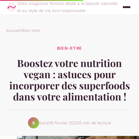
Votre magazine féminin dédié à la beauté naturelle
et au style de vie éco-responsable
Accueil
›
Bien-etre
BIEN-ETRE
Boostez votre nutrition
vegan : astuces pour
incorporer des superfoods
dans votre alimentation !
Sarah
6 février 2025
6 min de lecture
S