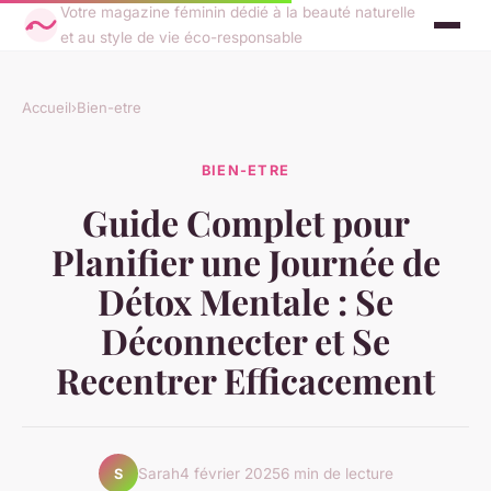
Votre magazine féminin dédié à la beauté naturelle
et au style de vie éco-responsable
Accueil
›
Bien-etre
BIEN-ETRE
Guide Complet pour
Planifier une Journée de
Détox Mentale : Se
Déconnecter et Se
Recentrer Efficacement
Sarah
4 février 2025
6 min de lecture
S